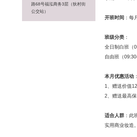
路68号福泓商务3层（狄村街
公交站）
开班时间
：每
班级分类
：
全日制白班（09:
自由班（09:30
本月优惠活动
1、赠送价值1
2、赠送最高保
适合人群
：此
实用商业妆造