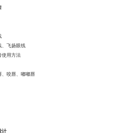
骤
线
线、飞扬眼线
膏使用方法
唇、咬唇、嘟嘟唇
设计