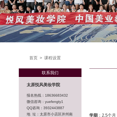
首页
>
课程设置
联系我们
太原悦风美妆学院
报名热线：18636683432
微信咨询：yuefengty1
QQ咨询：3932443887
地 址：太原市小店区并州南
学期
：2.5个月