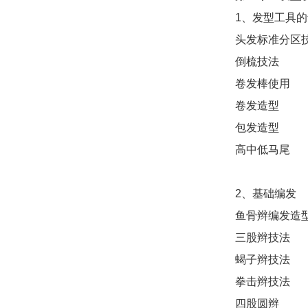
1、发型工具
头发标准分区
倒梳技法
卷发棒使用
卷发造型
包发造型
高中低马尾
2、基础编发
鱼骨辫编发造
三股辫技法
蝎子辫技法
拳击辫技法
四股圆辫