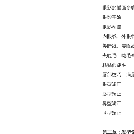
眼影的描画步
眼影平涂
眼影渐层
内眼线、外眼
美睫线、美瞳
夹睫毛、睫毛
粘贴假睫毛
唇部技巧：满
眼型矫正
唇型矫正
鼻型矫正
脸型矫正
第
三
章：发型