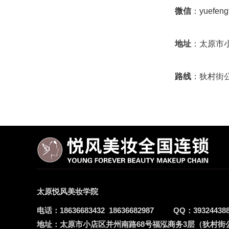
微信
：yuefeng
地址
：太原市
路线
：狄村街
太原悦风美妆学院
电话：
18636683432
18636682987
QQ：
39324438
地址：
太原市小店区并州南路68号福泓商务3层（狄村街