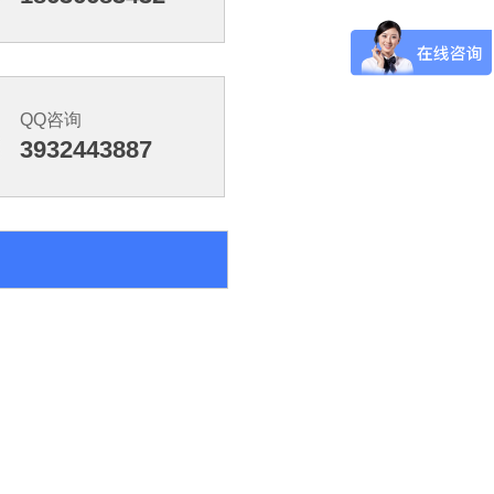
QQ咨询
3932443887