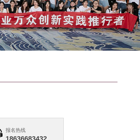
报名热线
18636683432