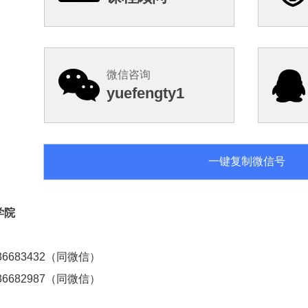
微信咨询
yuefengty1
一键复制微信号
学院
36683432（同微信）
36682987（同微信）