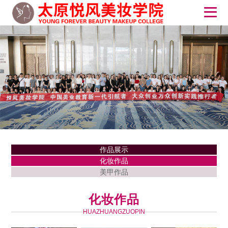
作品展示
化妆作品
美甲作品
化妆作品
HUAZHUANGZUOPIN