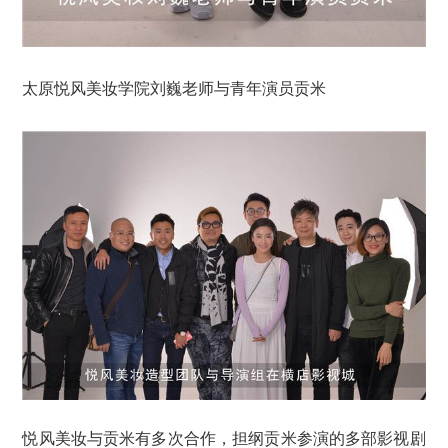
太原悦风美妆学院刘巍老师与青年演员贡米
悦风美妆与贡米有多次合作，担纲贡米参演的多部影视剧