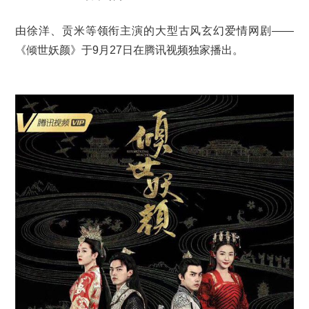
由徐洋、贡米等领衔主演的大型古风玄幻爱情网剧——
《倾世妖颜》于9月27日在腾讯视频独家播出。