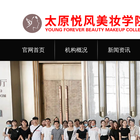
官网首页
机构概况
新闻资讯