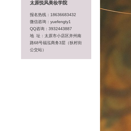
太原悦风美妆学院
报名热线：18636683432
微信咨询：yuefengty1
QQ咨询：3932443887
地 址：太原市小店区并州南
路68号福泓商务3层（狄村街
公交站）