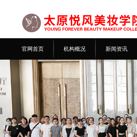
官网首页
机构概况
新闻资讯