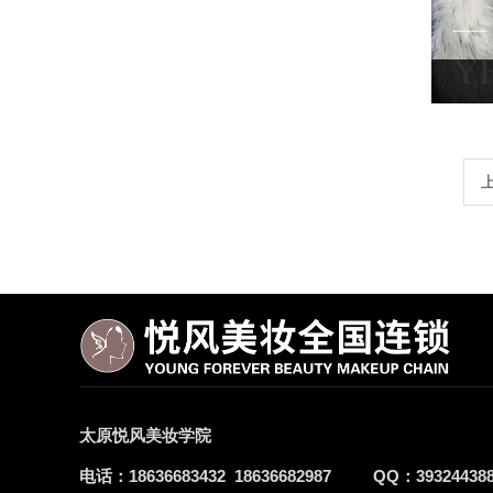
太原悦风美妆学院
电话：
18636683432
18636682987
QQ：
39324438