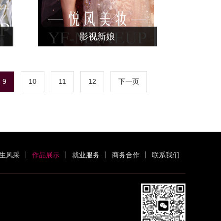
影视新娘
9
10
11
12
下一页
生风采
作品展示
就业服务
商务合作
联系我们