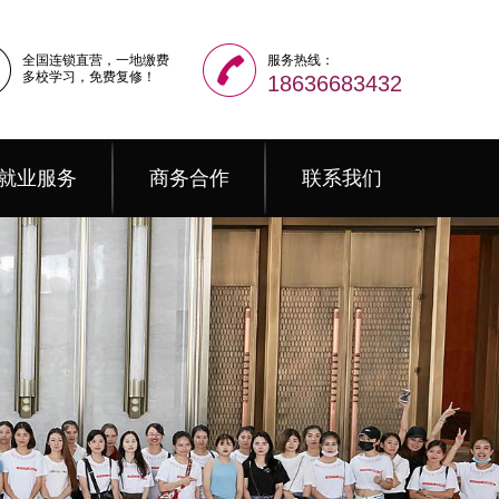
全国连锁直营，一地缴费
服务热线：
多校学习，免费复修！
18636683432
就业服务
商务合作
联系我们